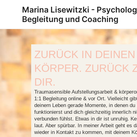
Zum
Marina Lisewitzki - Psycholo
Inhalt
Begleitung und Coaching
springen
ZURÜCK IN DEINEN
KÖRPER. ZURÜCK 
DIR.
Traumasensible Aufstellungsarbeit & körperor
1:1 Begleitung online & vor Ort. Vielleicht gib
deinem Leben gerade Momente, in denen du
funktionierst und dich gleichzeitig innerlich n
verbunden fühlst. Etwas in dir ist unruhig. 
laut. Aber spürbar. In meiner Arbeit geht es 
wieder in Kontakt zu kommen, mit deinem Kö