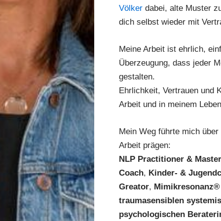
Völker
dabei, alte Muster z
dich selbst wieder mit Vertr
Meine Arbeit ist ehrlich, ei
Überzeugung, dass jeder Me
gestalten.
Ehrlichkeit, Vertrauen und K
Arbeit und in meinem Leben 
Mein Weg führte mich über 
Arbeit prägen:
NLP Practitioner & Maste
Coach
,
Kinder- & Jugend
Greator
,
Mimikresonanz® 
traumasensiblen systemis
psychologischen Berateri