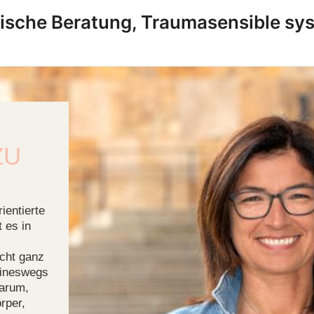
gische Beratung, Traumasensible sy
ZU
ientierte
t es in
icht ganz
Keineswegs
darum,
rper,