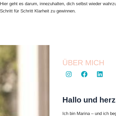
Hier geht es darum, innezuhalten, dich selbst wieder wah
Schritt für Schritt Klarheit zu gewinnen.
ÜBER MICH
I
F
L
n
a
i
s
c
n
t
e
k
a
b
e
Hallo und her
g
o
d
r
o
i
Ich bin Marina – und ich be
a
k
n